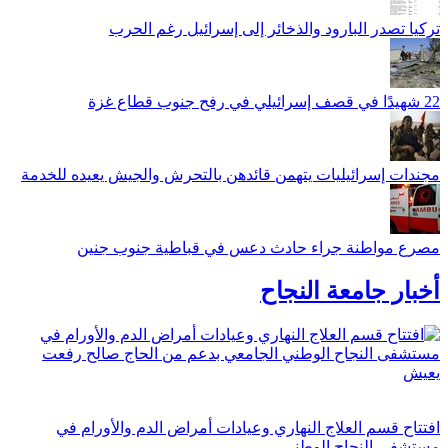
تركيا تصدر البارود والذخائر إلى إسرائيل رغم الحرب
22 شهيدًا في قصف إسرائيلي في رفح جنوب قطاع غزة
مجندات إسرائيليات يتهمن قائدهن بالتحرش والجيش يعيده للخدمة
مصرع مواطنة جراء حادث دعس في قباطية جنوب جنين
أخبار جامعة النجاح
افتتاح قسم العلاج النهاري وعيادات أمراض الدم والأورام في
مستشفى النجاح الوطني