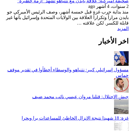
صحيفة أميركية: علاقة بايدن مع نتنياهو تشهد "أزمة خطيرة"
2 سنوات، 4 أشهر ago
منذ بداية حرب غزة قبل خمسة أشهر، وصف الرئيس الأميركي جو
بايدن مراراً وتكراراً العلاقة بين الولايات المتحدة وإسرائيل بأنها غير
قابلة للكسر. لكن علاقته …
المزيد
اخر الأخبار
مسؤول إسرائيلي كبير: نتنياهو والوسطاء أخطأوا في تقدير موقف
حماس
جيش الاحتلال: قتلنا مروان عيسي نائب محمد ضيف
غزة: 18 شهيدا نتيجة الإنزال الخاطئ للمساعدات برا وبحرا