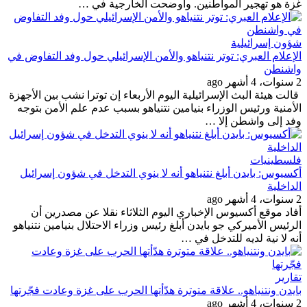
غزة هو تهجير المواطنين. وأوضحت الخارجية في …
شؤون إسرائيلية
الإعلام العبري: توتر نتنياهو والأمن الإسرائيلي حول وفد التفاوض في
واشنطن
2 سنوات، 4 أشهر ago
قالت هيئة البث الإسرائيلية اليوم الأربعاء إن توترا نشب بين الأجهزة
الأمنية ورئيس الوزراء بنيامين نتنياهو بسبب عدم علم الأمن بتوجه
وفد إلى واشطن إلا …
فلسطينيات
أكسيوس: بايدن أبلغ نتنياهو أنه لا ينوي التدخل في شؤون إسرائيل
الداخلية
2 سنوات، 4 أشهر ago
أفاد موقع أكسيوس الإخباري اليوم الثلاثاء نقلا عن مصدرين أن
الرئيس الأميركي جو بايدن أبلغ رئيس وزراء الاحتلال بنيامين نتنياهو
أنه لا نية لديه للتدخل في …
تقارير
بايدن ونتنياهو.. علاقة متوترة هدّأتها الحرب على غزة وعادت فجّرتها
2 سنوات، 4 أشهر ago