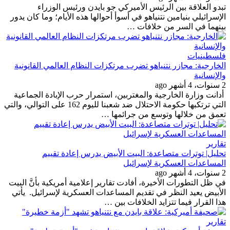
تبدو العلاقة بين الرئيس الأميركي جو بايدن ورئيس الوزراء
الإسرائيلي بنيامين نتنياهو في أسوأ أحوالها هذه الأيام؛ وما كان يدور
بينهما في السر من خلافات …
فلسطينيات
الخارجية: مجازر نتنياهو تضرب مرتكزات النظام العالمي القانونية
والإنسانية
2 سنوات، 4 أشهر ago
أدانت وزارة الخارجية والمغتربين، استمرار حرب الإبادة الجماعية
التي ترتكبها حكومة الاحتلال ضد شعبنا لليوم 162 على التوالي، والتي
تعمق من خلالها وتوسع من جرائمها …
تقارير
تحليل| توترات متصاعدة: البيت الأبيض يدرس إعادة تقييم
المساعدات العسكرية لإسرائيل
2 سنوات، 4 أشهر ago
في ظل التطورات الأخيرة، أفادت تقارير إعلامية أمريكية بأنَّ البيت
الأبيض يعيد النظر في تقديم المساعدات العسكرية لإسرائيل. يأتي
هذا القرار فيما تتزايد الخلافات بين …
تقارير