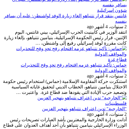
شؤون إسرائيلية
غانتس ينتقد قرار نتنياهو إلغاء زيارة الوفد لواشنطن: عليه أن يسافر
بنفسه
2 سنوات، 4 أشهر ago
انتقد الوزير في كابينيت الحرب الإسرائيلي، بيني غانتس، اليوم
الإثنين، قرار رئيس الحكومة الإسرائيلية، بنيامين نتنياهو، بإلغاء زيارة
كانت مقررة لوفد إسرائيلي رفيع إلى واشنطن، …
قطاع غزة
حماس: تأكيد نتنياهو عزمه اقتحام رفح تحدٍ وقح للتحذيرات
والمواقف الدولية
2 سنوات، 4 أشهر ago
استنكرت حركة المقاومة الإسلامية (حماس) استخدام رئيس حكومة
الاحتلال بنيامين نتنياهو، الخطاب الديني لتحقيق غاياته السياسية
وتصعيد حرب الإبادة التي يقودها ضد قطاع غزة. واعتبرت …
فلسطينيات
"الخارجية" تدين اعتراف نتنياهو بتهجير الغزيين
2 سنوات، 4 أشهر ago
أدانت وزارة الخارجية والمغتربين بأشد العبارات تصريحات رئيس
الوزراء الإسرائيلي بنيامين نتنياهو بأن أحد أهداف العدوان على قطاع