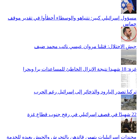
مسؤول إسرائيلي كبير: نتنياهو والوسطاء أخطأوا في تقدير موقف
حماس
جيش الاحتلال: قتلنا مروان عيسي نائب محمد ضيف
غزة: 18 شهيدا نتيجة الإنزال الخاطئ للمساعدات برا وبحرا
تركيا تصدر البارود والذخائر إلى إسرائيل رغم الحرب
22 شهيدًا في قصف إسرائيلي في رفح جنوب قطاع غزة
مجندات إسرائيليات يتهمن قائدهن بالتحرش والجيش يعيده للخدمة